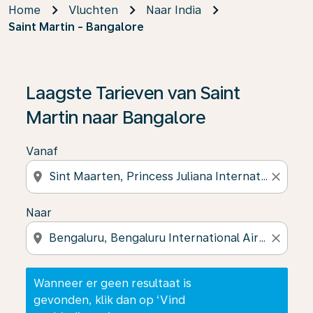
Home
Vluchten
Naar India
Saint Martin - Bangalore
Wanneer er geen resultaat is gevonden, klik dan op ‘V
Laagste Tarieven van Saint
Martin naar Bangalore
Vanaf
location_on
close
Naar
location_on
close
Wanneer er geen resultaat is
gevonden, klik dan op ‘Vind