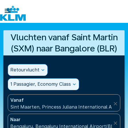

Vluchten vanaf Saint Martin
(SXM) naar Bangalore (BLR)
Retourvlucht
expand_more
1 Passagier, Economy Class
expand_more
Vanaf
close
Sint Maarten, Princess Juliana International Airport
Naar
close
Bengaluru, Bengaluru International Airport(BLR), Ind