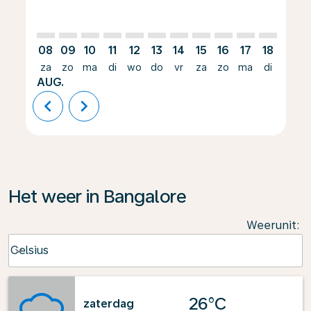
08
09
10
11
12
13
14
15
16
17
18
19
za
zo
ma
di
wo
do
vr
za
zo
ma
di
wo
AUG.
chevron_left
chevron_right
Het weer in Bangalore
Weerunit
:
Weather unit option Celsius Selected
Celsius
keyboard_arrow_down
26°C
zaterdag