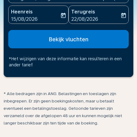
Heenreis
Terugreis
today
today
fc-booking-departure-date-aria-label
fc-booking-return-date-ari
15/08/2026
22/08/2026
Bekijk vluchten
*Het wijzigen van deze informatie kan resulteren in een
ander tarief
* Alle bedragen zijn in ANG. Belastingen en toeslagen zijn
inbegrepen. Er zijn geen boekingskosten, maar u betaalt
eventueel een betalingstoeslag. Getoonde tarieven zijn
verzameld over de afgelopen 48 uur en kunnen mogelijk niet
langer beschikbaar zijn ten tijde van de boeking.