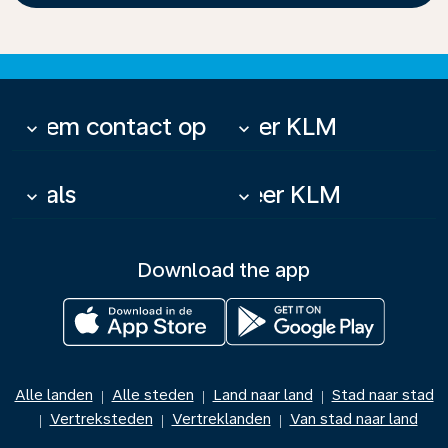
Neem contact op
Over KLM
keyboard_arrow_down
keyboard_arrow_down
Deals
Meer KLM
keyboard_arrow_down
keyboard_arrow_down
Download the app
Alle landen
Alle steden
Land naar land
Stad naar stad
|
|
|
Vertreksteden
Vertreklanden
Van stad naar land
|
|
|