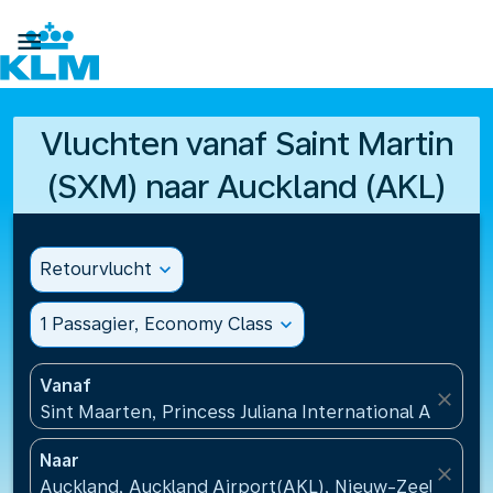

Vluchten vanaf Saint Martin
(SXM) naar Auckland (AKL)
Retourvlucht
expand_more
1 Passagier, Economy Class
expand_more
Vanaf
close
Sint Maarten, Princess Juliana International Airport
Naar
close
Auckland, Auckland Airport(AKL), Nieuw-Zeeland