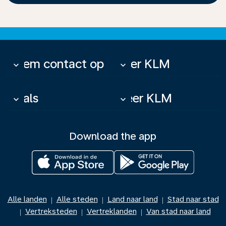
Neem contact op
Over KLM
keyboard_arrow_down
keyboard_arrow_down
Deals
Meer KLM
keyboard_arrow_down
keyboard_arrow_down
Download the app
Alle landen
Alle steden
Land naar land
Stad naar stad
|
|
|
Vertreksteden
Vertreklanden
Van stad naar land
|
|
|