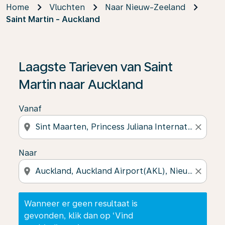
Home
Vluchten
Naar Nieuw-Zeeland
Saint Martin - Auckland
Wanneer er geen resultaat is gevonden, klik dan op ‘V
Laagste Tarieven van Saint
Martin naar Auckland
Vanaf
location_on
close
Naar
location_on
close
Wanneer er geen resultaat is
gevonden, klik dan op ‘Vind