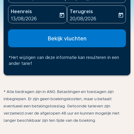
Heenreis
Terugreis
today
today
fc-booking-departure-date-aria-label
fc-booking-return-date-ari
13/08/2026
20/08/2026
Bekijk vluchten
*Het wijzigen van deze informatie kan resulteren in een
ander tarief
* Alle bedragen zijn in ANG. Belastingen en toeslagen zijn
inbegrepen. Er zijn geen boekingskosten, maar u betaalt
eventueel een betalingstoeslag. Getoonde tarieven zijn
verzameld over de afgelopen 48 uur en kunnen mogelijk niet
langer beschikbaar zijn ten tijde van de boeking.