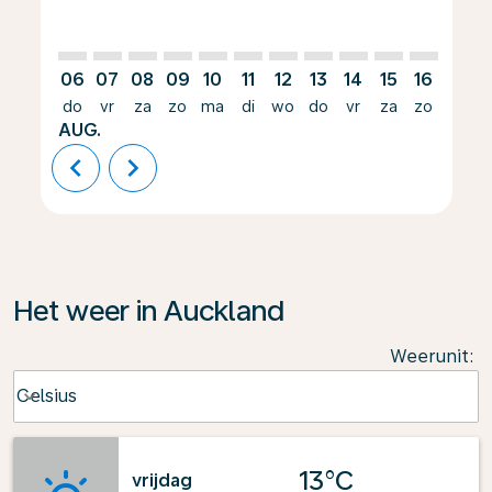
06
07
08
09
10
11
12
13
14
15
16
17
do
vr
za
zo
ma
di
wo
do
vr
za
zo
ma
AUG.
chevron_left
chevron_right
Het weer in Auckland
Weerunit
:
Weather unit option Celsius Selected
Celsius
keyboard_arrow_down
13°C
vrijdag