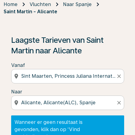
Home
Vluchten
Naar Spanje
Saint Martin - Alicante
Wanneer er geen resultaat is gevonden, klik dan op ‘V
Laagste Tarieven van Saint
Martin naar Alicante
Vanaf
location_on
close
Naar
location_on
close
Wanneer er geen resultaat is
gevonden, klik dan op ‘Vind