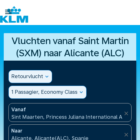

Vluchten vanaf Saint Martin
(SXM) naar Alicante (ALC)
Retourvlucht
expand_more
1 Passagier, Economy Class
expand_more
Vanaf
close
Sint Maarten, Princess Juliana International Airport
Naar
close
Alicante, Alicante(ALC), Spanje