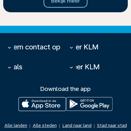
Bekijk meer
Neem contact op
Over KLM
keyboard_arrow_down
keyboard_arrow_down
Deals
Meer KLM
keyboard_arrow_down
keyboard_arrow_down
Download the app
Alle landen
Alle steden
Land naar land
Stad naar stad
|
|
|