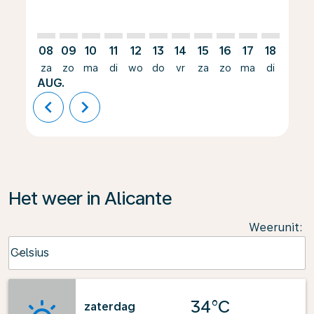
08
09
10
11
12
13
14
15
16
17
18
19
za
zo
ma
di
wo
do
vr
za
zo
ma
di
wo
AUG.
chevron_left
chevron_right
Het weer in Alicante
Weerunit
:
Weather unit option Celsius Selected
Celsius
keyboard_arrow_down
34°C
zaterdag