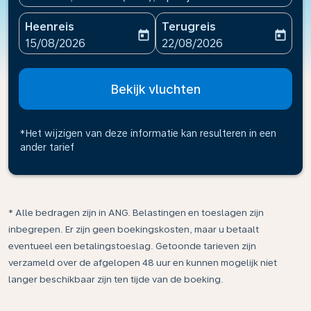
Heenreis
Terugreis
today
today
fc-booking-departure-date-aria-label
fc-booking-return-date-ari
15/08/2026
22/08/2026
Bekijk vluchten
*Het wijzigen van deze informatie kan resulteren in een
ander tarief
* Alle bedragen zijn in ANG. Belastingen en toeslagen zijn
inbegrepen. Er zijn geen boekingskosten, maar u betaalt
eventueel een betalingstoeslag. Getoonde tarieven zijn
verzameld over de afgelopen 48 uur en kunnen mogelijk niet
langer beschikbaar zijn ten tijde van de boeking.