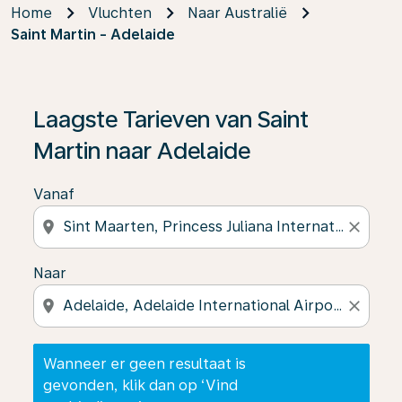
Home
Vluchten
Naar Australië
Saint Martin - Adelaide
Wanneer er geen resultaat is gevonden, klik dan op ‘V
Laagste Tarieven van Saint
Martin naar Adelaide
Vanaf
location_on
close
Naar
location_on
close
Wanneer er geen resultaat is
gevonden, klik dan op ‘Vind