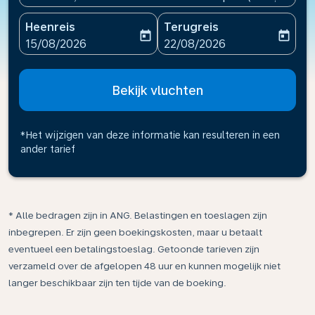
Heenreis
Terugreis
today
today
fc-booking-departure-date-aria-label
fc-booking-return-date-ari
15/08/2026
22/08/2026
Bekijk vluchten
*Het wijzigen van deze informatie kan resulteren in een
ander tarief
* Alle bedragen zijn in ANG. Belastingen en toeslagen zijn
inbegrepen. Er zijn geen boekingskosten, maar u betaalt
eventueel een betalingstoeslag. Getoonde tarieven zijn
verzameld over de afgelopen 48 uur en kunnen mogelijk niet
langer beschikbaar zijn ten tijde van de boeking.