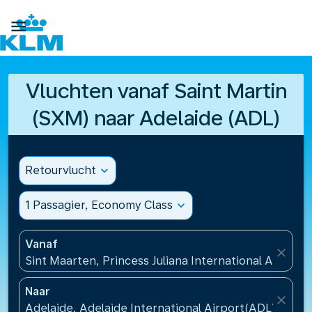

Vluchten vanaf Saint Martin
(SXM) naar Adelaide (ADL)
Retourvlucht
expand_more
1 Passagier, Economy Class
expand_more
Vanaf
close
Sint Maarten, Princess Juliana International Airport
Naar
close
Adelaide, Adelaide International Airport(ADL), Austr