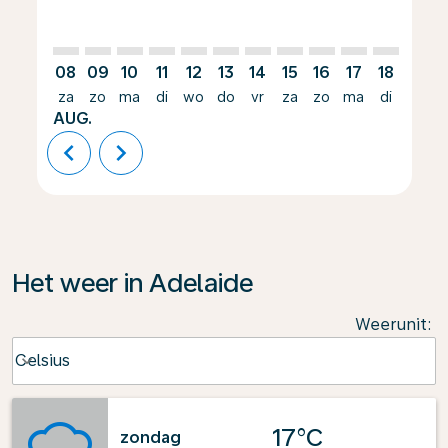
08
09
10
11
12
13
14
15
16
17
18
19
za
zo
ma
di
wo
do
vr
za
zo
ma
di
wo
AUG.
chevron_left
chevron_right
Het weer in Adelaide
Weerunit
:
Weather unit option Celsius Selected
Celsius
keyboard_arrow_down
17°C
zondag