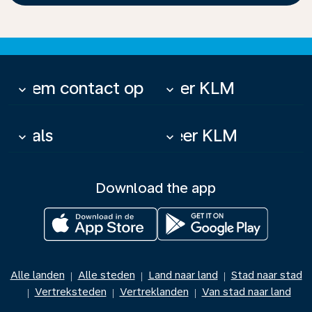
Neem contact op
Over KLM
keyboard_arrow_down
keyboard_arrow_down
Deals
Meer KLM
keyboard_arrow_down
keyboard_arrow_down
Download the app
Alle landen
Alle steden
Land naar land
Stad naar stad
|
|
|
Vertreksteden
Vertreklanden
Van stad naar land
|
|
|