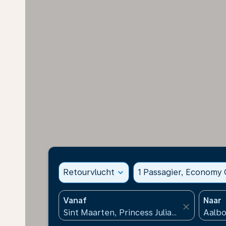
Retourvlucht
expand_more
1 Passagier, Economy 
Vanaf
Naar
close