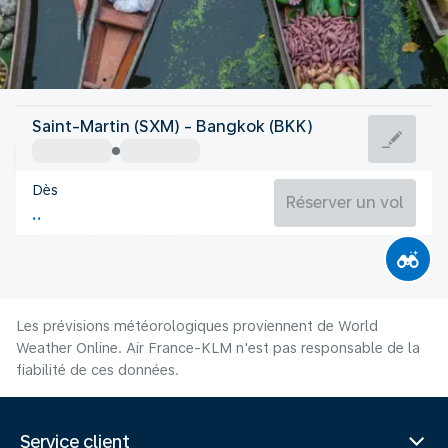
Thailande
Saint-Martin (SXM) - Bangkok (BKK)
Bangkok
Dès
29°C
Thailande
Réserver un vol
Durée du vol
Août
Les prévisions météorologiques proviennent de World
Weather Online. Air France-KLM n'est pas responsable de la
fiabilité de ces données.
Service client