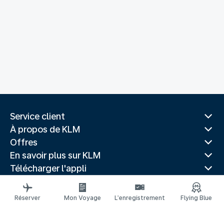
Service client
À propos de KLM
Offres
En savoir plus sur KLM
Télécharger l'appli
Sites Web associés
Guides de voyage
Réserver
Mon Voyage
L’enregistrement
Flying Blue
Villes populaires
Pays populaires