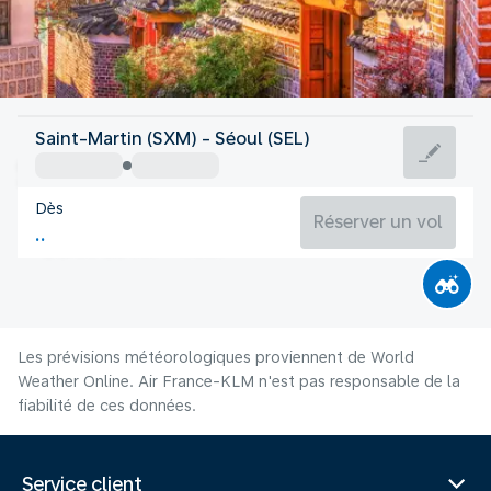
Corée
Saint-Martin (SXM) - Séoul (SEL)
Séoul
Dès
26°C
Corée
Réserver un vol
Durée du vol
Août
Les prévisions météorologiques proviennent de World
Weather Online. Air France-KLM n'est pas responsable de la
fiabilité de ces données.
Service client