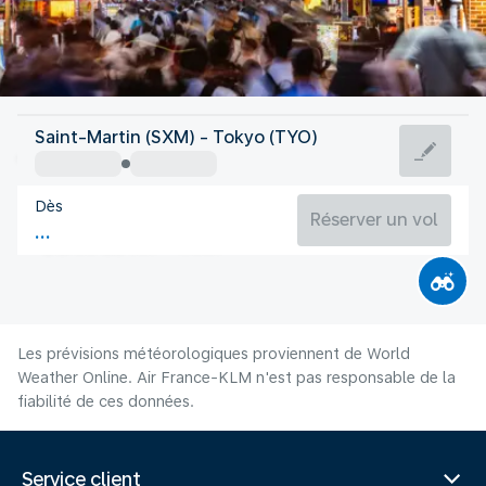
Japon
Saint-Martin (SXM) - Tokyo (TYO)
Tokyo
Dès
27°C
Japon
Réserver un vol
Durée du vol
Août
Les prévisions météorologiques proviennent de World
Weather Online. Air France-KLM n'est pas responsable de la
fiabilité de ces données.
Service client