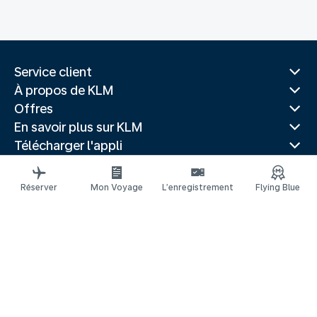
Service client
À propos de KLM
Offres
En savoir plus sur KLM
Télécharger l'appli
Sites Web associés
Guides de voyage
Réserver
Mon Voyage
L’enregistrement
Flying Blue
Villes populaires
Pays populaires
Vols populaires
Mentions légales
Déclaration de confidentialité
Déclaration d’accessibilité
© 2026 KLM