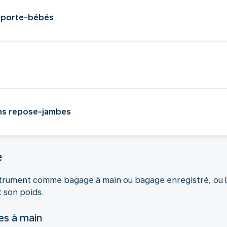
t porte-bébés
ons repose-jambes
e
rument comme bagage à main ou bagage enregistré, ou le
t son poids.
s à main