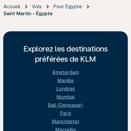
Accueil
Vols
Pour Égypte
Saint Martin - Égypte
Explorez les destinations
préférées de KLM
Amsterdam
Manille
Londres
Mumbai
Bali (Denpasar)
Paris
Manchester
Marseille