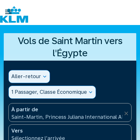

Vols de Saint Martin vers
l'Égypte
Aller-retour
expand_more
1 Passager, Classe Économique
expand_more
À partir de
close
Saint-Martin, Princess Juliana International Airport
Vers
Sélectionnez l'arrivée