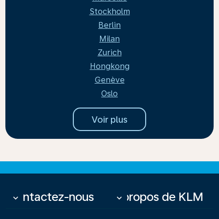
Stockholm
Berlin
Milan
Zurich
Hongkong
Genève
Oslo
Voir plus
Contactez-nous
À propos de KLM
keyboard_arrow_down
keyboard_arrow_down