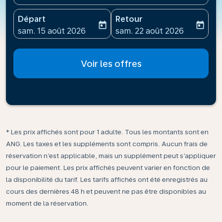
Départ
Retour
today
today
fc-booking-departure-date-aria-label
fc-booking-return-date-ari
sam. 15 août 2026
sam. 22 août 2026
Voir les offres
* Les prix affichés sont pour 1 adulte. Tous les montants sont en
ANG. Les taxes et les suppléments sont compris. Aucun frais de
réservation n’est applicable, mais un supplément peut s’appliquer
pour le paiement. Les prix affichés peuvent varier en fonction de
la disponibilité du tarif. Les tarifs affichés ont été enregistrés au
cours des dernières 48 h et peuvent ne pas être disponibles au
moment de la réservation.