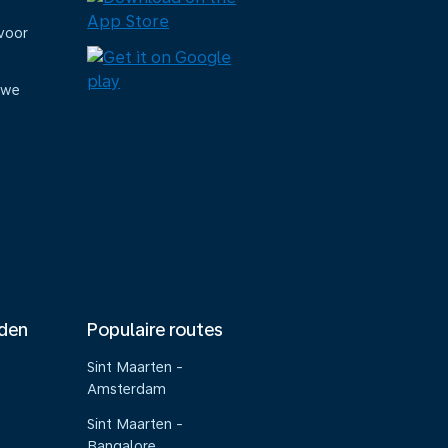
voor
uwe
nden
Populaire routes
Sint Maarten -
Amsterdam
Sint Maarten -
Bangalore