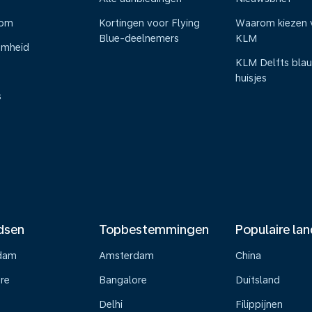
oom
Kortingen voor Flying
Waarom kiezen 
Blue-deelnemers
KLM
amheid
KLM Delfts bla
huisjes
s
dsen
Topbestemmingen
Populaire la
dam
Amsterdam
China
re
Bangalore
Duitsland
Delhi
Filippijnen