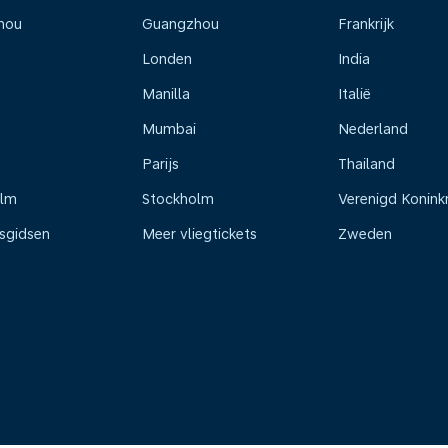
hou
Guangzhou
Frankrijk
Londen
India
Manilla
Italië
Mumbai
Nederland
Parijs
Thailand
olm
Stockholm
Verenigd Koninkr
isgidsen
Meer vliegtickets
Zweden