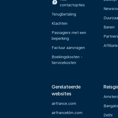
contactopties
Newsr
Terugbetaling
Duurza
Klachten
Banen
Passagiers met een
Partner
beperking
Affiliate
Factuur aanvragen
Boekingskosten -
Servicekosten
Gerelateerde
Reisgi
websites
Amster
airfrance.com
Bangalo
airfranceklm.com
Delhi