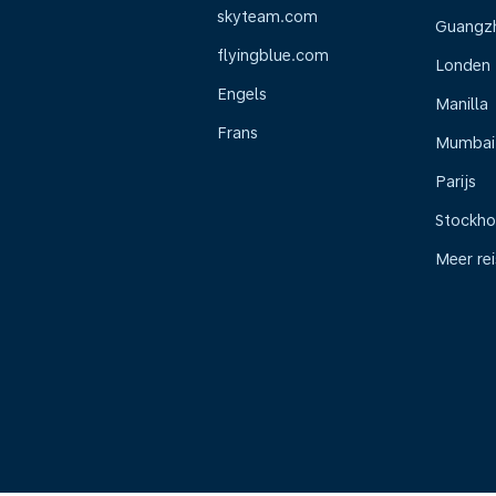
skyteam.com
Guangz
flyingblue.com
Londen
Engels
Manilla
Frans
Mumbai
Parijs
Stockh
Meer re