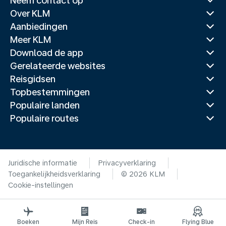
Neem contact op
Over KLM
Aanbiedingen
Meer KLM
Download de app
Gerelateerde websites
Reisgidsen
Topbestemmingen
Populaire landen
Populaire routes
Juridische informatie
Privacyverklaring
Toegankelijkheidsverklaring
© 2026 KLM
Cookie-instellingen
Boeken
Mijn Reis
Check-in
Flying Blue