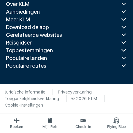
Over KLM
Aanbiedingen
Meer KLM
Download de app
Gerelateerde websites
Reisgidsen
Topbestemmingen
Populaire landen
Populaire routes
Juridische informatie
Privacyverklaring
Toegankelijkheidsverklaring
© 2026 KLM
Cookie-instellingen
Boeken
Mijn Reis
Check-in
Flying Blue