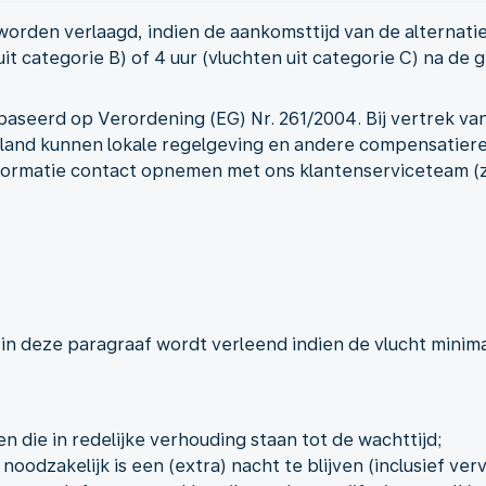
rden verlaagd, indien de aankomsttijd van de alternatie
 uit categorie B) of 4 uur (vluchten uit categorie C) na d
aseerd op Verordening (EG) Nr. 261/2004. Bij vertrek va
and kunnen lokale regelgeving en andere compensatiereg
formatie contact opnemen met ons klantenserviceteam (zi
g
in deze paragraaf wordt verleend indien de vlucht minimaa
n die in redelijke verhouding staan tot de wachttijd;
odzakelijk is een (extra) nacht te blijven (inclusief verv