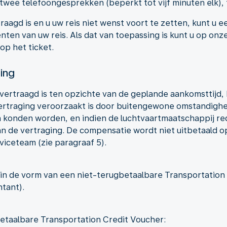
twee telefoongesprekken (beperkt tot vijf minuten elk), 
raagd is en u uw reis niet wenst voort te zetten, kunt u e
ten van uw reis. Als dat van toepassing is kunt u op onz
op het ticket.
ging
vertraagd is ten opzichte van de geplande aankomsttijd,
vertraging veroorzaakt is door buitengewone omstandighe
 konden worden, en indien de luchtvaartmaatschappij rede
n de vertraging. De compensatie wordt niet uitbetaald op
iceteam (zie paragraaf 5).
in de vorm van een niet-terugbetaalbare Transportation
tant).
etaalbare Transportation Credit Voucher: