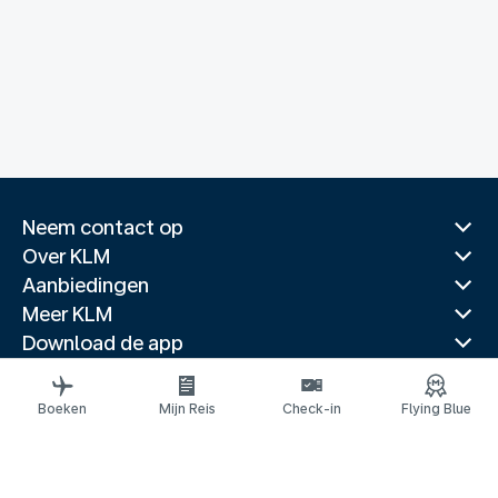
Neem contact op
Over KLM
Aanbiedingen
Meer KLM
Download de app
Gerelateerde websites
Reisgidsen
Boeken
Mijn Reis
Check-in
Flying Blue
Topbestemmingen
Populaire landen
Populaire routes