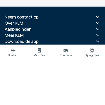
Neem contact op
Over KLM
Aanbiedingen
Meer KLM
Download de app
Gerelateerde websites
Reisgidsen
Boeken
Mijn Reis
Check-in
Flying Blue
Topbestemmingen
Populaire landen
Populaire routes
Juridische informatie
Privacyverklaring
Toegankelijkheidsverklaring
© 2026 KLM
Cookie-instellingen