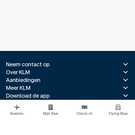
Neem contact op
Over KLM
Aanbiedingen
Meer KLM
Download de app
Gerelateerde websites
Reisgidsen
Boeken
Mijn Reis
Check-in
Flying Blue
Topbestemmingen
Populaire landen
Populaire routes