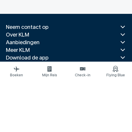
Neem contact op
Over KLM
Aanbiedingen
Meer KLM
Download de app
Gerelateerde websites
Reisgidsen
Boeken
Mijn Reis
Check-in
Flying Blue
Topbestemmingen
Populaire landen
Populaire routes
Juridische informatie
Privacyverklaring
Toegankelijkheidsverklaring
© 2026 KLM