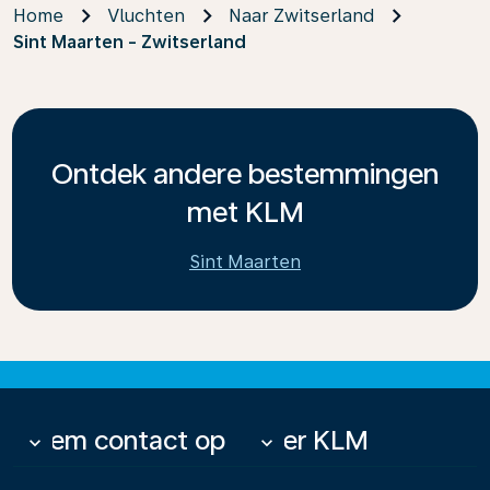
Home
Vluchten
Naar Zwitserland
Sint Maarten - Zwitserland
Ontdek andere bestemmingen
met KLM
Sint Maarten
Neem contact op
Over KLM
keyboard_arrow_down
keyboard_arrow_down