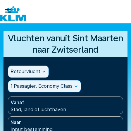

Vluchten vanuit Sint Maarten
naar Zwitserland
Retourvlucht
expand_more
1 Passagier, Economy Class
expand_more
Vanaf
Stad, land of luchthaven
Naar
Input bestemming