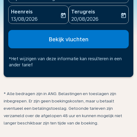
Heenreis
Terugreis
today
today
fc-booking-departure-date-aria-label
fc-booking-return-date-ari
13/08/2026
20/08/2026
Bekijk vluchten
*Het wijzigen van deze informatie kan resulteren in een
ander tarief
* Alle bedragen zijn in ANG. Belastingen en toeslagen zijn
inbegrepen. Er zijn geen boekingskosten, maar u betaalt
eventueel een betalingstoeslag. Getoonde tarieven zijn
verzameld over de afgelopen 48 uur en kunnen mogelijk niet
langer beschikbaar zijn ten tijde van de boeking.