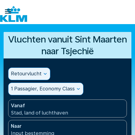

Vluchten vanuit Sint Maarten
naar Tsjechië
Retourvlucht
expand_more
1 Passagier, Economy Class
expand_more
Vanaf
Stad, land of luchthaven
Naar
Input bestemming