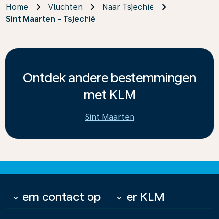
Home
Vluchten
Naar Tsjechië
Sint Maarten - Tsjechië
Ontdek andere bestemmingen
met KLM
Sint Maarten
Neem contact op
Over KLM
keyboard_arrow_down
keyboard_arrow_down