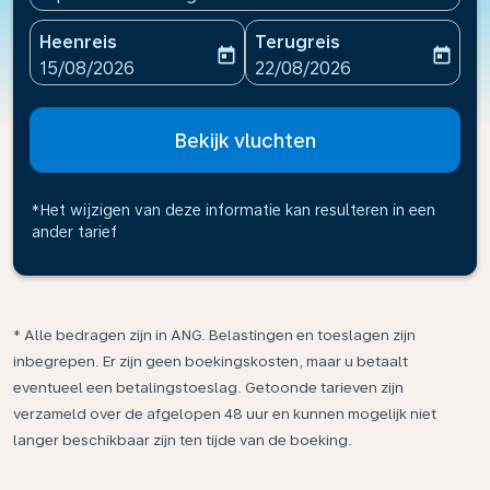
Heenreis
Terugreis
today
today
fc-booking-departure-date-aria-label
fc-booking-return-date-ari
15/08/2026
22/08/2026
Bekijk vluchten
*Het wijzigen van deze informatie kan resulteren in een
ander tarief
* Alle bedragen zijn in ANG. Belastingen en toeslagen zijn
inbegrepen. Er zijn geen boekingskosten, maar u betaalt
eventueel een betalingstoeslag. Getoonde tarieven zijn
verzameld over de afgelopen 48 uur en kunnen mogelijk niet
langer beschikbaar zijn ten tijde van de boeking.