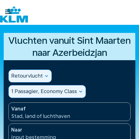

Vluchten vanuit Sint Maarten
naar Azerbeidzjan
Retourvlucht
expand_more
1 Passagier, Economy Class
expand_more
Vanaf
Stad, land of luchthaven
Naar
Input bestemming