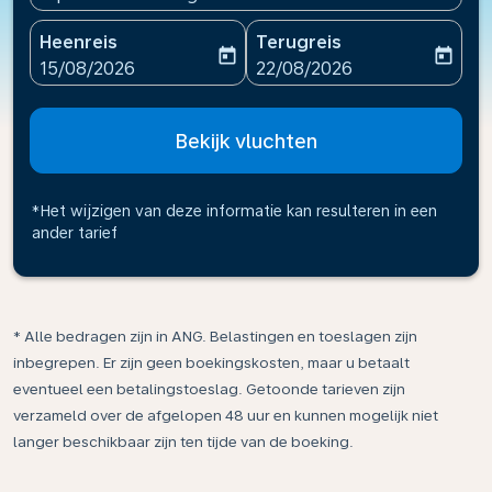
Heenreis
Terugreis
today
today
fc-booking-departure-date-aria-label
fc-booking-return-date-ari
15/08/2026
22/08/2026
Bekijk vluchten
*Het wijzigen van deze informatie kan resulteren in een
ander tarief
* Alle bedragen zijn in ANG. Belastingen en toeslagen zijn
inbegrepen. Er zijn geen boekingskosten, maar u betaalt
eventueel een betalingstoeslag. Getoonde tarieven zijn
verzameld over de afgelopen 48 uur en kunnen mogelijk niet
langer beschikbaar zijn ten tijde van de boeking.