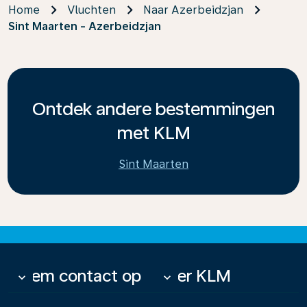
Home
Vluchten
Naar Azerbeidzjan
Sint Maarten - Azerbeidzjan
Ontdek andere bestemmingen
met KLM
Sint Maarten
Neem contact op
Over KLM
keyboard_arrow_down
keyboard_arrow_down