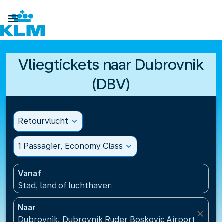

Vliegtickets naar Dubrovnik
(DBV)
Retourvlucht
expand_more
1 Passagier, Economy Class
expand_more
Vanaf
Stad, land of luchthaven
Naar
close
Dubrovnik, Dubrovnik Ruder Boskovic Airport(DBV),