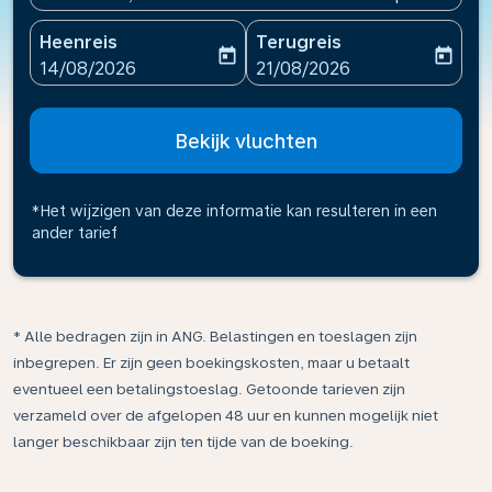
Heenreis
Terugreis
today
today
fc-booking-departure-date-aria-label
fc-booking-return-date-ari
14/08/2026
21/08/2026
Bekijk vluchten
*Het wijzigen van deze informatie kan resulteren in een
ander tarief
* Alle bedragen zijn in ANG. Belastingen en toeslagen zijn
inbegrepen. Er zijn geen boekingskosten, maar u betaalt
eventueel een betalingstoeslag. Getoonde tarieven zijn
verzameld over de afgelopen 48 uur en kunnen mogelijk niet
langer beschikbaar zijn ten tijde van de boeking.