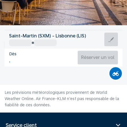
Portugal
Saint-Martin (SXM) - Lisbonne (LIS)
Lisbonne
Dès
22°C
Portugal
Réserver un vol
Durée du vol
Août
Les prévisions météorologiques proviennent de World
Weather Online. Air France-KLM n'est pas responsable de la
fiabilité de ces données.
Service client