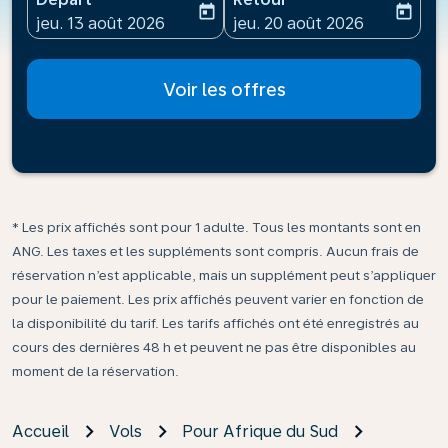
today
today
fc-booking-departure-date-aria-label
fc-booking-return-date-ari
jeu. 13 août 2026
jeu. 20 août 2026
Voir les offres
* Les prix affichés sont pour 1 adulte. Tous les montants sont en
ANG. Les taxes et les suppléments sont compris. Aucun frais de
réservation n’est applicable, mais un supplément peut s’appliquer
pour le paiement. Les prix affichés peuvent varier en fonction de
la disponibilité du tarif. Les tarifs affichés ont été enregistrés au
cours des dernières 48 h et peuvent ne pas être disponibles au
moment de la réservation.
Accueil
Vols
Pour Afrique du Sud