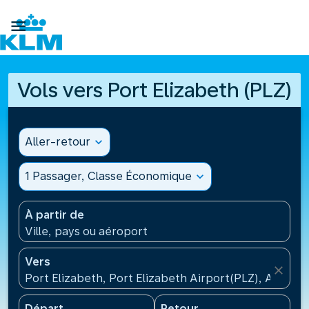

Vols vers Port Elizabeth (PLZ)
Aller-retour
expand_more
1 Passager, Classe Économique
expand_more
À partir de
Ville, pays ou aéroport
Vers
close
Port Elizabeth, Port Elizabeth Airport(PLZ), Afrique
Départ
Retour