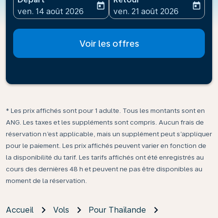
today
today
fc-booking-departure-date-aria-label
fc-booking-return-date-ari
ven. 14 août 2026
ven. 21 août 2026
Voir les offres
* Les prix affichés sont pour 1 adulte. Tous les montants sont en
ANG. Les taxes et les suppléments sont compris. Aucun frais de
réservation n’est applicable, mais un supplément peut s’appliquer
pour le paiement. Les prix affichés peuvent varier en fonction de
la disponibilité du tarif. Les tarifs affichés ont été enregistrés au
cours des dernières 48 h et peuvent ne pas être disponibles au
moment de la réservation.
Accueil
Vols
Pour Thaïlande