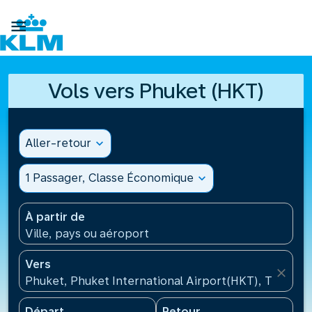

Vols vers Phuket (HKT)
Aller-retour
expand_more
1 Passager, Classe Économique
expand_more
À partir de
Ville, pays ou aéroport
Vers
close
Phuket, Phuket International Airport(HKT), Thaïlan
Départ
Retour