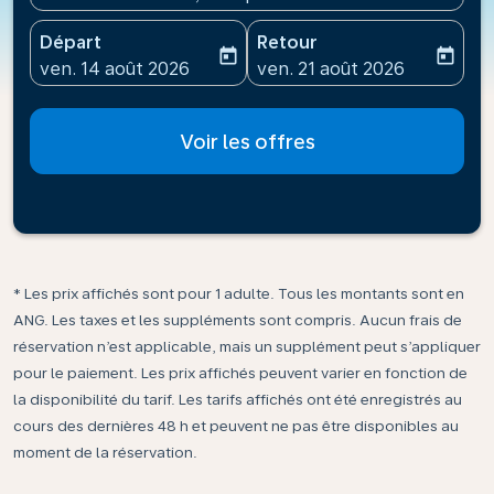
Départ
Retour
today
today
fc-booking-departure-date-aria-label
fc-booking-return-date-ari
ven. 14 août 2026
ven. 21 août 2026
Voir les offres
* Les prix affichés sont pour 1 adulte. Tous les montants sont en
ANG. Les taxes et les suppléments sont compris. Aucun frais de
réservation n’est applicable, mais un supplément peut s’appliquer
pour le paiement. Les prix affichés peuvent varier en fonction de
la disponibilité du tarif. Les tarifs affichés ont été enregistrés au
cours des dernières 48 h et peuvent ne pas être disponibles au
moment de la réservation.