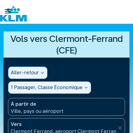

Vols vers Clermont-Ferrand
(CFE)
Aller-retour
expand_more
1 Passager, Classe Économique
expand_more
À partir de
Ville, pays ou aéroport
Vers
close
Clermont Ferrand, aéroport Clermont Ferrand Auve