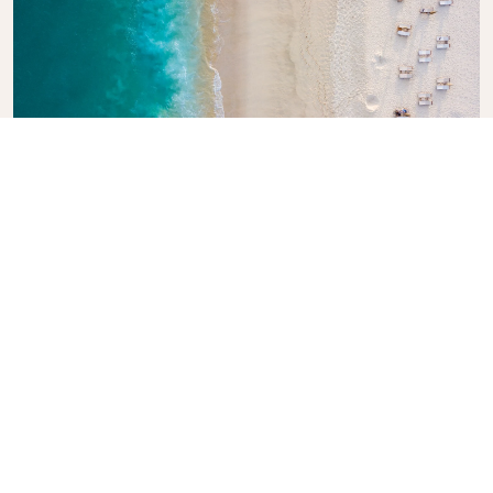
Explorez le guide de voyage KLM
Vous planifiez votre prochaine aventure ? Le guide
de voyage KLM est là pour vous inspirer et vous
informer, avec des conseils d'experts et des
recommandations pour des destinations du monde
entier. Découvrez des attractions incontournables,
des restaurants locaux et des trésors cachés, ce qui
vous permettra de créer des expériences de voyage
inoubliables. Laissez KLM vous aider à explorer le
monde en toute confiance.