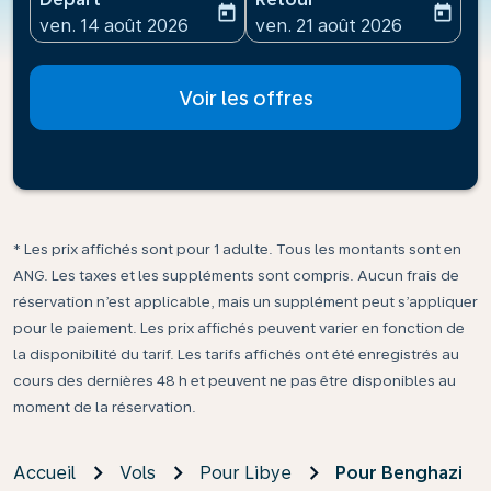
today
today
fc-booking-departure-date-aria-label
fc-booking-return-date-ari
ven. 14 août 2026
ven. 21 août 2026
Voir les offres
* Les prix affichés sont pour 1 adulte. Tous les montants sont en
ANG. Les taxes et les suppléments sont compris. Aucun frais de
réservation n’est applicable, mais un supplément peut s’appliquer
pour le paiement. Les prix affichés peuvent varier en fonction de
la disponibilité du tarif. Les tarifs affichés ont été enregistrés au
cours des dernières 48 h et peuvent ne pas être disponibles au
moment de la réservation.
Accueil
Vols
Pour Libye
Pour Benghazi