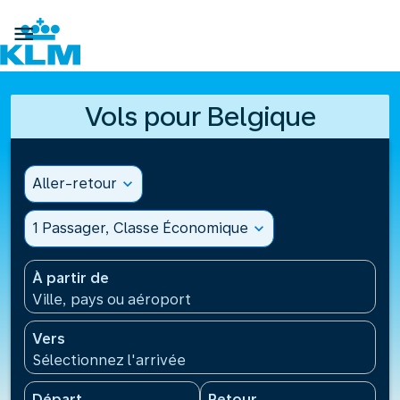

Vols pour Belgique
Aller-retour
expand_more
1 Passager, Classe Économique
expand_more
À partir de
Ville, pays ou aéroport
Vers
Sélectionnez l'arrivée
Départ
Retour