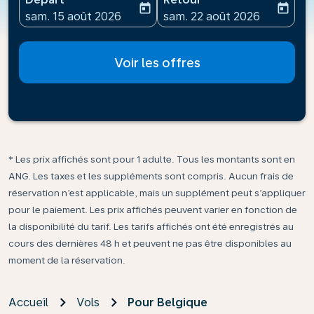
today
today
fc-booking-departure-date-aria-label
fc-booking-return-date-ari
sam. 15 août 2026
sam. 22 août 2026
Voir les offres
* Les prix affichés sont pour 1 adulte. Tous les montants sont en
ANG. Les taxes et les suppléments sont compris. Aucun frais de
réservation n’est applicable, mais un supplément peut s’appliquer
pour le paiement. Les prix affichés peuvent varier en fonction de
la disponibilité du tarif. Les tarifs affichés ont été enregistrés au
cours des dernières 48 h et peuvent ne pas être disponibles au
moment de la réservation.
Accueil
Vols
Pour Belgique