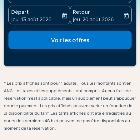
Départ
Retour
today
today
fc-booking-departure-date-aria-label
fc-booking-return-date-ari
jeu. 13 août 2026
jeu. 20 août 2026
Voir les offres
* Les prix affichés sont pour 1 adulte. Tous les montants sont en
ANG. Les taxes et les suppléments sont compris. Aucun frais de
réservation n’est applicable, mais un supplément peut s’appliquer
pour le paiement. Les prix affichés peuvent varier en fonction de
la disponibilité du tarif. Les tarifs affichés ont été enregistrés au
cours des dernières 48 h et peuvent ne pas être disponibles au
moment de la réservation.