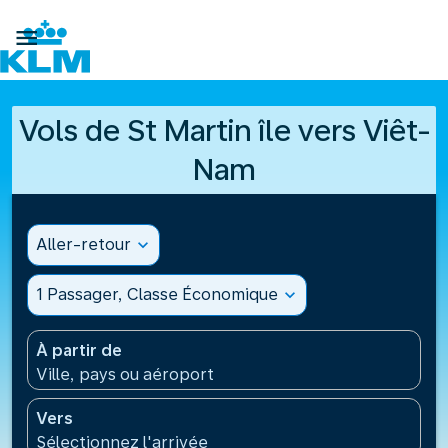

Vols de St Martin île vers Viêt-
Nam
Aller-retour
expand_more
1 Passager, Classe Économique
expand_more
À partir de
Ville, pays ou aéroport
Vers
Sélectionnez l'arrivée