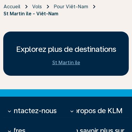
Accueil
Vols
Pour Viêt-Nam
St Martin île - Viêt-Nam
Explorez plus de destinations
St Martin île
Contactez-nous
À propos de KLM
keyboard_arrow_down
keyboard_arrow_down
Offres
En savoir plus sur
keyboard_arrow_down