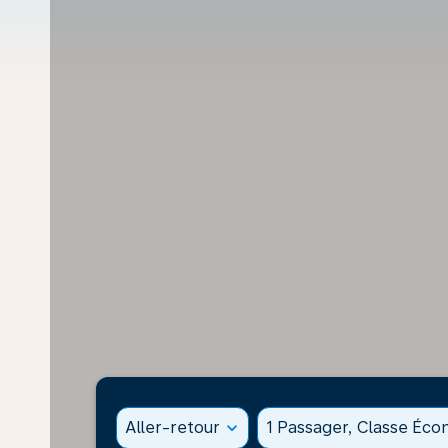
Aller-retour
expand_more
1 Passager, Classe Éc