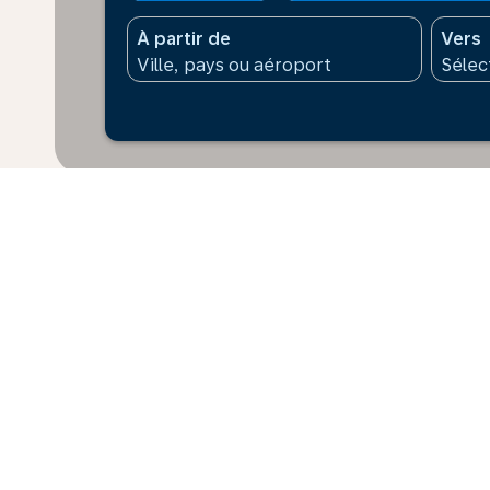
À partir de
Vers
* Les prix affichés sont pour 1 adulte. Tous les mont
supplément peut s’appliquer pour le paiement. Les prix
dernières 48 h et peuvent ne pas être disponibles au
Accueil
Vols
Pour Taïwan
St M