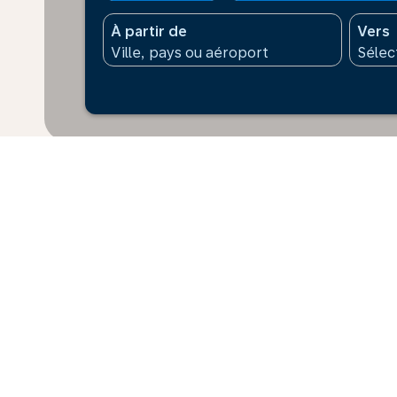
À partir de
Vers
* Les prix affichés sont pour 1 adulte. Tous les mont
supplément peut s’appliquer pour le paiement. Les prix
dernières 48 h et peuvent ne pas être disponibles au
Accueil
Vols
Pour Suède
St Ma