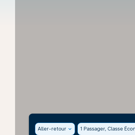
Aller-retour
expand_more
1 Passager, Classe Éc