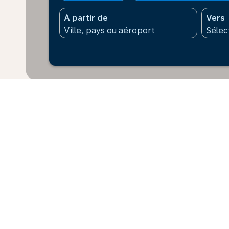
À partir de
Vers
* Les prix affichés sont pour 1 adulte. Tous les mont
supplément peut s’appliquer pour le paiement. Les prix
dernières 48 h et peuvent ne pas être disponibles au
Accueil
Vols
Pour Nigéria
St M