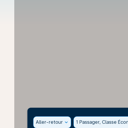
Aller-retour
expand_more
1 Passager, Classe Éc