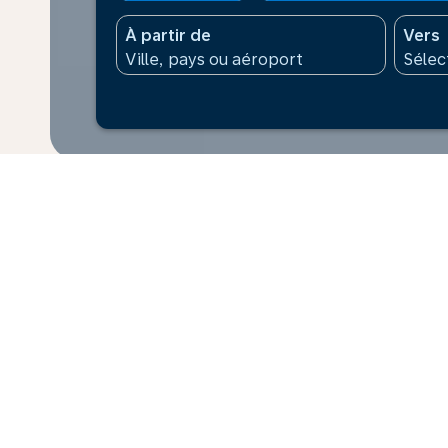
À partir de
Vers
* Les prix affichés sont pour 1 adulte. Tous les mont
supplément peut s’appliquer pour le paiement. Les prix
dernières 48 h et peuvent ne pas être disponibles au
Accueil
Vols
Pour Népal
St Ma