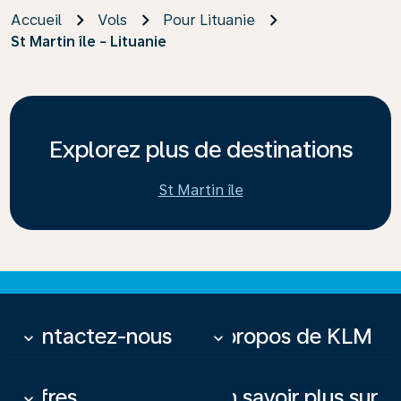
Accueil
Vols
Pour Lituanie
St Martin île - Lituanie
Explorez plus de destinations
St Martin île
Contactez-nous
À propos de KLM
keyboard_arrow_down
keyboard_arrow_down
Offres
En savoir plus sur
keyboard_arrow_down