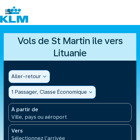

Vols de St Martin île vers
Lituanie
Aller-retour
expand_more
1 Passager, Classe Économique
expand_more
À partir de
Ville, pays ou aéroport
Vers
Sélectionnez l'arrivée