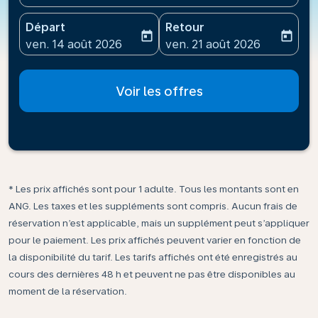
Départ
Retour
today
today
fc-booking-departure-date-aria-label
fc-booking-return-date-ari
ven. 14 août 2026
ven. 21 août 2026
Voir les offres
* Les prix affichés sont pour 1 adulte. Tous les montants sont en
ANG. Les taxes et les suppléments sont compris. Aucun frais de
réservation n’est applicable, mais un supplément peut s’appliquer
pour le paiement. Les prix affichés peuvent varier en fonction de
la disponibilité du tarif. Les tarifs affichés ont été enregistrés au
cours des dernières 48 h et peuvent ne pas être disponibles au
moment de la réservation.