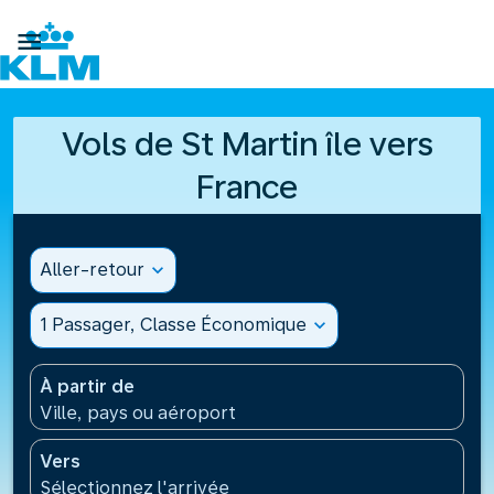

Vols de St Martin île vers
France
Aller-retour
expand_more
1 Passager, Classe Économique
expand_more
À partir de
Ville, pays ou aéroport
Vers
Sélectionnez l'arrivée