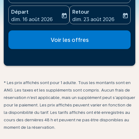
Départ
Retour
today
today
fc-booking-departure-date-aria-label
fc-booking-return-date-ari
dim. 16 août 2026
dim. 23 août 2026
Voir les offres
* Les prix affichés sont pour 1 adulte. Tous les montants sont en
ANG. Les taxes et les suppléments sont compris. Aucun frais de
réservation n’est applicable, mais un supplément peut s’appliquer
pour le paiement. Les prix affichés peuvent varier en fonction de
la disponibilité du tarif. Les tarifs affichés ont été enregistrés au
cours des dernières 48 h et peuvent ne pas être disponibles au
moment de la réservation.