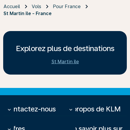
Accueil
Vols
Pour France
St Martin île - France
Explorez plus de destinations
St Martin île
Contactez-nous
À propos de KLM
keyboard_arrow_down
keyboard_arrow_down
Offres
En savoir plus sur
keyboard_arrow_down