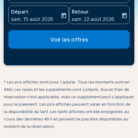
Départ
Retour
today
today
fc-booking-departure-date-aria-label
fc-booking-return-date-ari
sam. 15 août 2026
sam. 22 août 2026
Voir les offres
* Les prix affichés sont pour 1 adulte. Tous les montants sont en
ANG. Les taxes et les suppléments sont compris. Aucun frais de
réservation n’est applicable, mais un supplément peut s’appliquer
pour le paiement. Les prix affichés peuvent varier en fonction de
la disponibilité du tarif. Les tarifs affichés ont été enregistrés au
cours des dernières 48 h et peuvent ne pas être disponibles au
moment de la réservation.