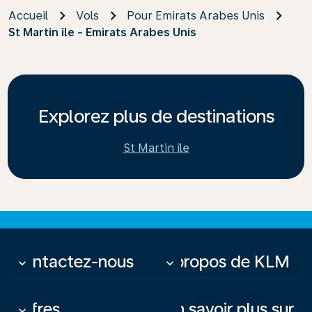
Accueil
Vols
Pour Emirats Arabes Unis
St Martin île - Emirats Arabes Unis
Explorez plus de destinations
St Martin île
Contactez-nous
À propos de KLM
keyboard_arrow_down
keyboard_arrow_down
Offres
En savoir plus sur
keyboard_arrow_down