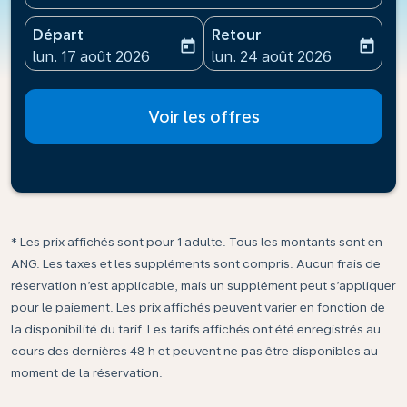
Départ
Retour
today
today
fc-booking-departure-date-aria-label
fc-booking-return-date-ari
lun. 17 août 2026
lun. 24 août 2026
Voir les offres
* Les prix affichés sont pour 1 adulte. Tous les montants sont en
ANG. Les taxes et les suppléments sont compris. Aucun frais de
réservation n’est applicable, mais un supplément peut s’appliquer
pour le paiement. Les prix affichés peuvent varier en fonction de
la disponibilité du tarif. Les tarifs affichés ont été enregistrés au
cours des dernières 48 h et peuvent ne pas être disponibles au
moment de la réservation.