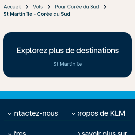
Accueil
Vols
Pour Corée du Sud
St Martin île - Corée du Sud
Explorez plus de destinations
St Martin île
Contactez-nous
À propos de KLM
keyboard_arrow_down
keyboard_arrow_down
Offres
En savoir plus sur
keyboard_arrow_down