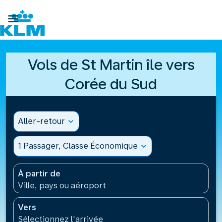

Vols de St Martin île vers
Corée du Sud
Aller-retour
expand_more
1 Passager, Classe Économique
expand_more
À partir de
Ville, pays ou aéroport
Vers
Sélectionnez l'arrivée