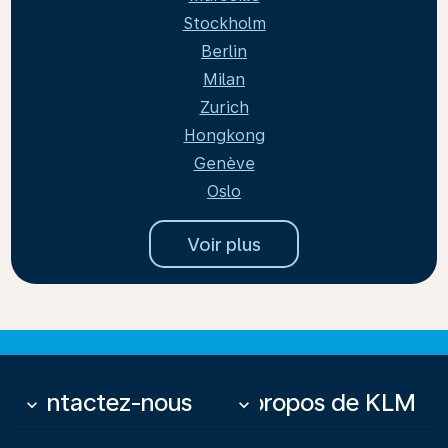
Stockholm
Berlin
Milan
Zurich
Hongkong
Genève
Oslo
Voir plus
Contactez-nous
À propos de KLM
keyboard_arrow_down
keyboard_arrow_down