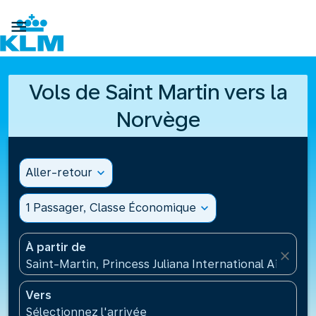

Vols de Saint Martin vers la
Norvège
Aller-retour
expand_more
1 Passager, Classe Économique
expand_more
À partir de
close
Saint-Martin, Princess Juliana International Airport
Vers
Sélectionnez l'arrivée