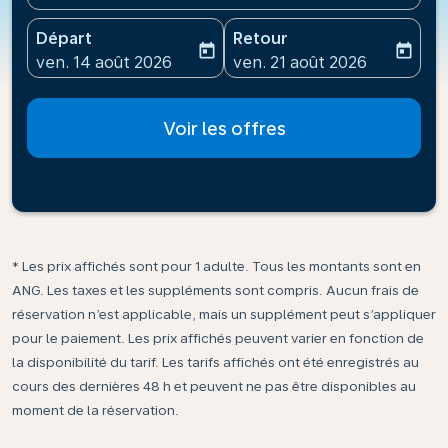
Départ
Retour
today
today
fc-booking-departure-date-aria-label
fc-booking-return-date-ari
ven. 14 août 2026
ven. 21 août 2026
Voir les offres
* Les prix affichés sont pour 1 adulte. Tous les montants sont en
ANG. Les taxes et les suppléments sont compris. Aucun frais de
réservation n’est applicable, mais un supplément peut s’appliquer
pour le paiement. Les prix affichés peuvent varier en fonction de
la disponibilité du tarif. Les tarifs affichés ont été enregistrés au
cours des dernières 48 h et peuvent ne pas être disponibles au
moment de la réservation.