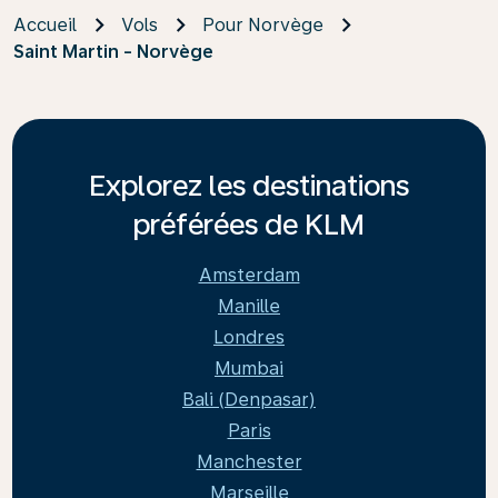
Accueil
Vols
Pour Norvège
Saint Martin - Norvège
Explorez les destinations
préférées de KLM
Amsterdam
Manille
Londres
Mumbai
Bali (Denpasar)
Paris
Manchester
Marseille