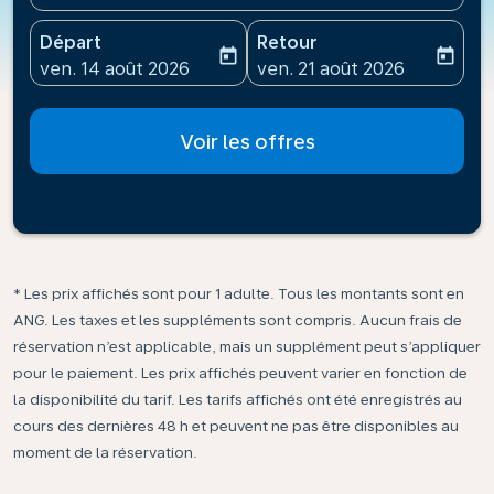
Départ
Retour
today
today
fc-booking-departure-date-aria-label
fc-booking-return-date-ari
ven. 14 août 2026
ven. 21 août 2026
Voir les offres
* Les prix affichés sont pour 1 adulte. Tous les montants sont en
ANG. Les taxes et les suppléments sont compris. Aucun frais de
réservation n’est applicable, mais un supplément peut s’appliquer
pour le paiement. Les prix affichés peuvent varier en fonction de
la disponibilité du tarif. Les tarifs affichés ont été enregistrés au
cours des dernières 48 h et peuvent ne pas être disponibles au
moment de la réservation.