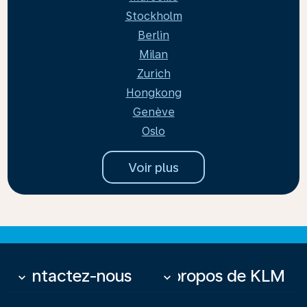
Stockholm
Berlin
Milan
Zurich
Hongkong
Genève
Oslo
Voir plus
Contactez-nous
À propos de KLM
keyboard_arrow_down
keyboard_arrow_down