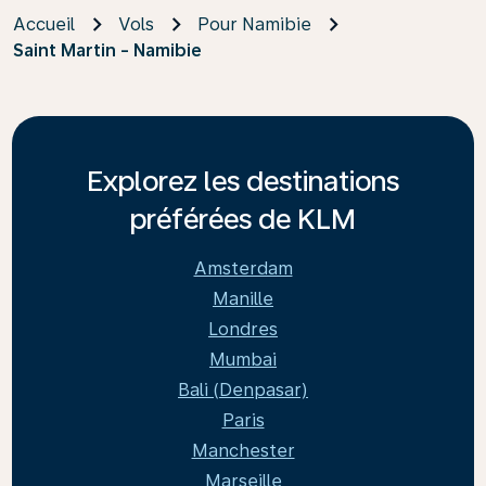
Accueil
Vols
Pour Namibie
Saint Martin - Namibie
Explorez les destinations
préférées de KLM
Amsterdam
Manille
Londres
Mumbai
Bali (Denpasar)
Paris
Manchester
Marseille