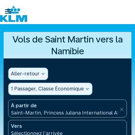

Vols de Saint Martin vers la
Namibie
Aller-retour
expand_more
1 Passager, Classe Économique
expand_more
À partir de
close
Saint-Martin, Princess Juliana International Airport
Vers
Sélectionnez l'arrivée