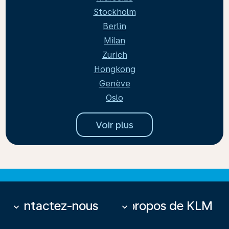
Stockholm
Berlin
Milan
Zurich
Hongkong
Genève
Oslo
Voir plus
Contactez-nous
À propos de KLM
keyboard_arrow_down
keyboard_arrow_down