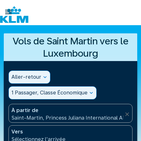

Vols de Saint Martin vers le
Luxembourg
Aller-retour
expand_more
1 Passager, Classe Économique
expand_more
À partir de
close
Saint-Martin, Princess Juliana International Airport
Vers
Sélectionnez l'arrivée