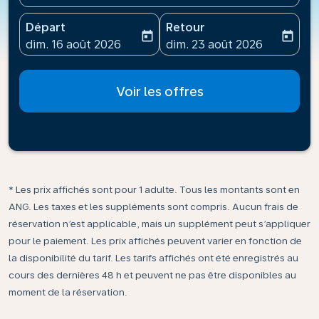
Départ
Retour
today
today
fc-booking-departure-date-aria-label
fc-booking-return-date-ari
dim. 16 août 2026
dim. 23 août 2026
Voir les offres
* Les prix affichés sont pour 1 adulte. Tous les montants sont en
ANG. Les taxes et les suppléments sont compris. Aucun frais de
réservation n’est applicable, mais un supplément peut s’appliquer
pour le paiement. Les prix affichés peuvent varier en fonction de
la disponibilité du tarif. Les tarifs affichés ont été enregistrés au
cours des dernières 48 h et peuvent ne pas être disponibles au
moment de la réservation.