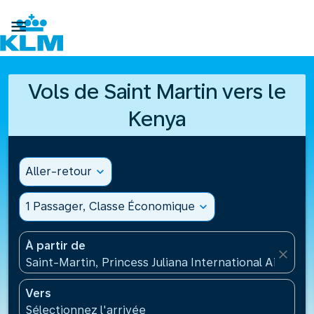

Vols de Saint Martin vers le
Kenya
Aller-retour
expand_more
1 Passager, Classe Économique
expand_more
À partir de
close
Saint-Martin, Princess Juliana International Airport
Vers
Sélectionnez l'arrivée