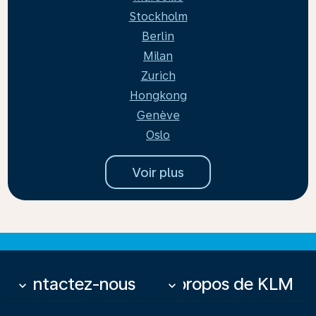
Stockholm
Berlin
Milan
Zurich
Hongkong
Genève
Oslo
Voir plus
Contactez-nous
À propos de KLM
keyboard_arrow_down
keyboard_arrow_down