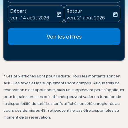
Départ
Retour
today
today
fc-booking-departure-date-aria-label
fc-booking-return-date-ari
ven. 14 août 2026
ven. 21 août 2026
Voir les offres
* Les prix affichés sont pour 1 adulte. Tous les montants sont en
ANG. Les taxes et les suppléments sont compris. Aucun frais de
réservation n’est applicable, mais un supplément peut s’appliquer
pour le paiement. Les prix affichés peuvent varier en fonction de
la disponibilité du tarif. Les tarifs affichés ont été enregistrés au
cours des dernières 48 h et peuvent ne pas être disponibles au
moment de la réservation.