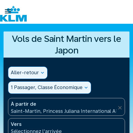

Vols de Saint Martin vers le
Japon
Aller-retour
expand_more
1 Passager, Classe Économique
expand_more
À partir de
close
Saint-Martin, Princess Juliana International Airport
Vers
Sélectionnez l'arrivée