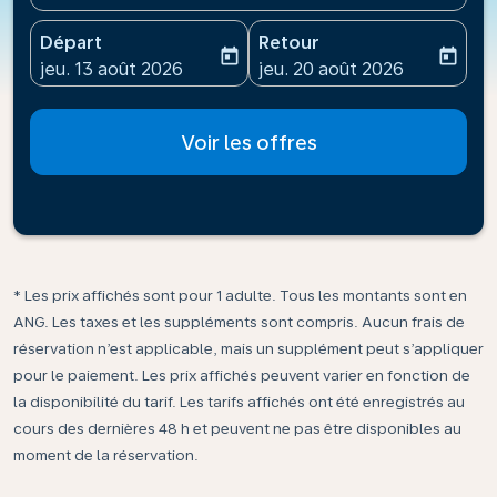
Départ
Retour
today
today
fc-booking-departure-date-aria-label
fc-booking-return-date-ari
jeu. 13 août 2026
jeu. 20 août 2026
Voir les offres
* Les prix affichés sont pour 1 adulte. Tous les montants sont en
ANG. Les taxes et les suppléments sont compris. Aucun frais de
réservation n’est applicable, mais un supplément peut s’appliquer
pour le paiement. Les prix affichés peuvent varier en fonction de
la disponibilité du tarif. Les tarifs affichés ont été enregistrés au
cours des dernières 48 h et peuvent ne pas être disponibles au
moment de la réservation.