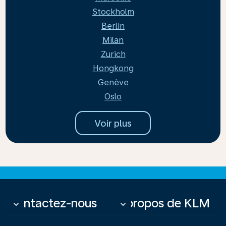
Stockholm
Berlin
Milan
Zurich
Hongkong
Genève
Oslo
Voir plus
Contactez-nous
À propos de KLM
keyboard_arrow_down
keyboard_arrow_down