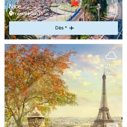
Nice
France
16h35
Dès *
21°C
Août