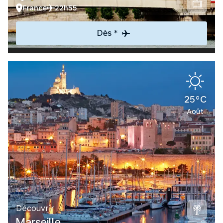
France
22h55
Dès *
25°C
Août
Découvrir
Marseille