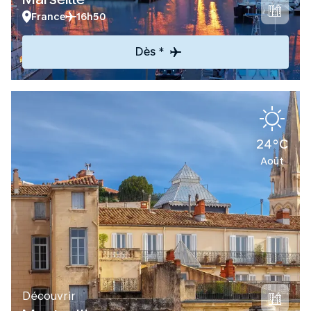
France
16h50
Dès *
24°C
Août
Découvrir