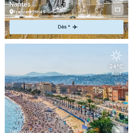
Nantes
France
16h45
Dès *
24°C
Août
Découvrir