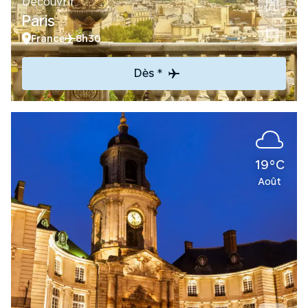
Découvrir
Paris
France
8h30
Dès *
19°C
Août