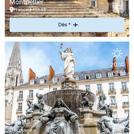
Montpellier
France
19h45
Dès *
20°C
Août
Découvrir