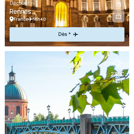
Découvrir
Rennes
France
16h40
Dès *
23°C
Août