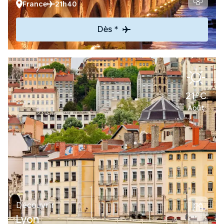
France
21h40
Dès *
21°C
Août
Découvrir
Lyon