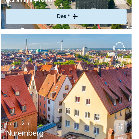
Allemagne
13h00
Dès *
19°C
Août
Découvrir
Nuremberg