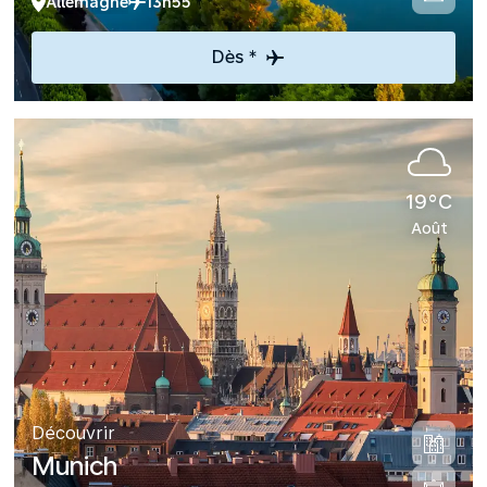
Allemagne
13h55
Dès *
19°C
Août
Découvrir
Munich