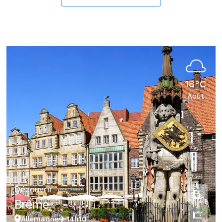
18°C
Août
Découvrir
Brême
Allemagne
14h10