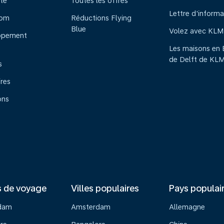
te
Toutes les offres
Lettre d'informa
oom
Réductions Flying
Blue
Volez avec KLM
ppement
Les maisons en 
de Delft de KL
s
ires
ons
s de voyage
Villes populaires
Pays populai
dam
Amsterdam
Allemagne