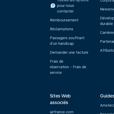
Toutes les options
Corpora
pour nous
Newsr
contacter
Dévelo
Remboursement
durable
Réclamations
Carrière
Passagers souffrant
Partena
d’un handicap
Affiliati
Demander une facture
Frais de
réservation - Frais de
service
Sites Web
Guide
associés
Amster
airfrance.com