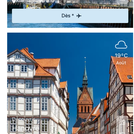
Allemagne
11h10
Dès *
19°C
Août
Découvrir
Hanovre