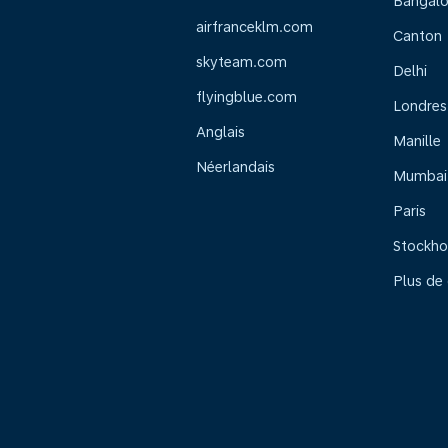
Bangalo
airfranceklm.com
Canton
skyteam.com
Delhi
flyingblue.com
Londres
Anglais
Manille
Néerlandais
Mumbai
Paris
Stockh
Plus de