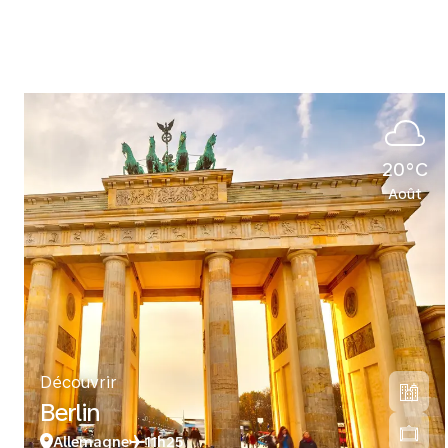
20°C
Août
Découvrir
Berlin
Allemagne
11h25