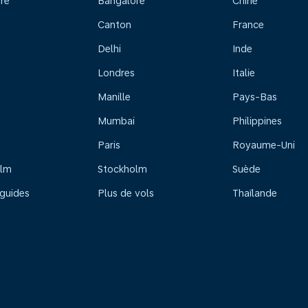
re
Bangalore
Chine
Canton
France
Delhi
Inde
Londres
Italie
Manille
Pays-Bas
Mumbai
Philippines
Paris
Royaume-Uni
olm
Stockholm
Suède
 guides
Plus de vols
Thaïlande