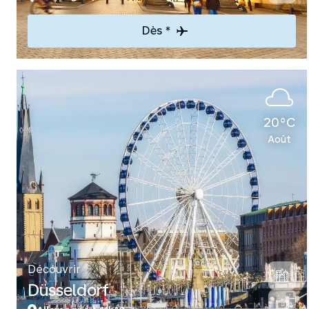
Dès *
20°C
Août
Découvrir
Düsseldorf