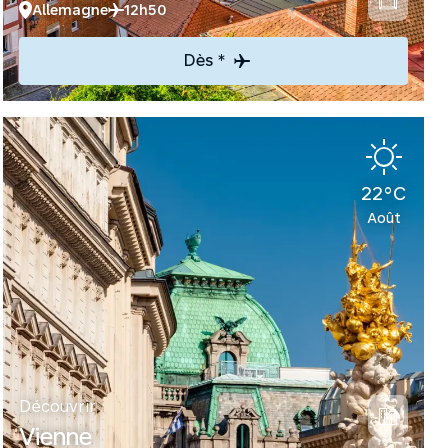
Allemagne
12h50
Dès *
22°C
Août
Découvrir
Vienne