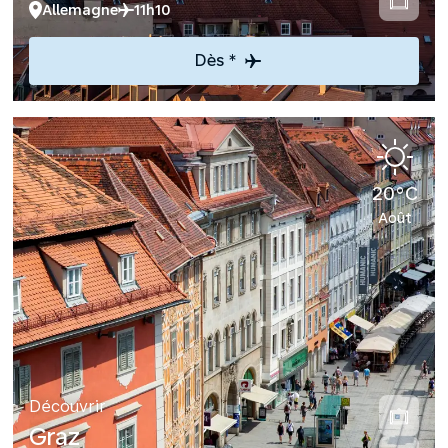
Allemagne
11h10
Dès *
20°C
Août
Découvrir
Graz