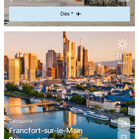
Dès *
21°C
Août
Découvrir
Francfort-sur-le-Main