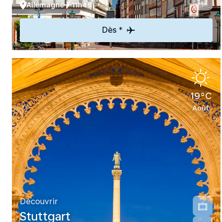
Allemagne
11h45
Dès *
19°C
Août
Découvrir
Stuttgart