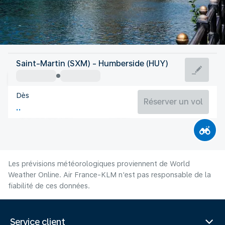
Royaume Uni
Saint-Martin (SXM) - Humberside (HUY)
Humberside
Dès
17°C
Royaume Uni
Réserver un vol
Durée du vol
Août
Les prévisions météorologiques proviennent de World
Weather Online. Air France-KLM n'est pas responsable de la
fiabilité de ces données.
Service client