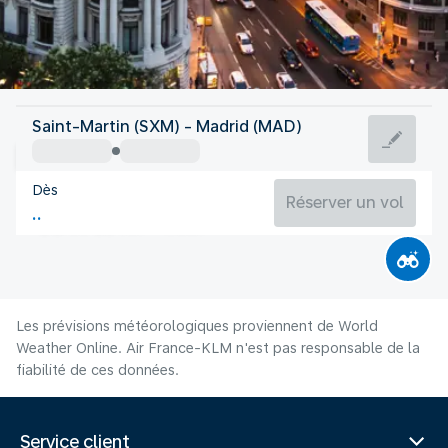
Espagne
Saint-Martin (SXM) - Madrid (MAD)
Madrid
Dès
27°C
Espagne
Réserver un vol
Durée du vol
Août
Les prévisions météorologiques proviennent de World
Weather Online. Air France-KLM n'est pas responsable de la
fiabilité de ces données.
Service client