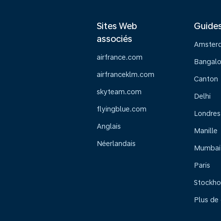
Sites Web
Guide
associés
Amster
airfrance.com
Bangalo
airfranceklm.com
Canton
skyteam.com
Delhi
flyingblue.com
Londres
Anglais
Manille
Néerlandais
Mumbai
Paris
Stockh
Plus de