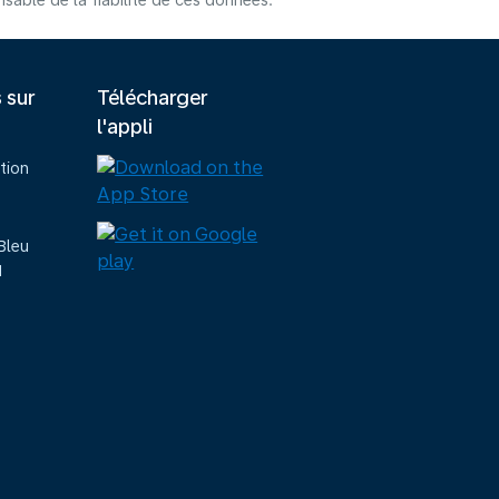
able de la fiabilité de ces données.
s sur
Télécharger
l'appli
tion
Bleu
M