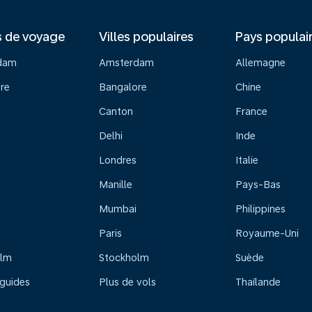
s de voyage
Villes populaires
Pays populai
dam
Amsterdam
Allemagne
re
Bangalore
Chine
Canton
France
Delhi
Inde
Londres
Italie
Manille
Pays-Bas
Mumbai
Philippines
Paris
Royaume-Uni
olm
Stockholm
Suède
 guides
Plus de vols
Thaïlande