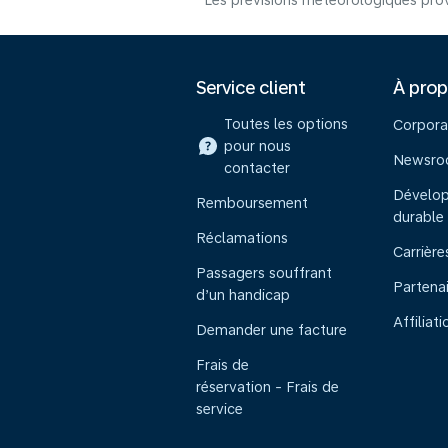
Les prévisions météorologiques prov
Service client
À pro
Toutes les options
Corpora
pour nous
Newsr
contacter
Dévelo
Remboursement
durable
Réclamations
Carrière
Passagers souffrant
Partena
d’un handicap
Affiliati
Demander une facture
Frais de
réservation - Frais de
service