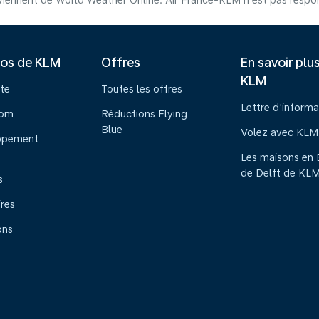
iennent de World Weather Online. Air France-KLM n'est pas respons
pos de KLM
Offres
En savoir plu
KLM
te
Toutes les offres
Lettre d'informa
oom
Réductions Flying
Blue
Volez avec KLM
ppement
Les maisons en 
de Delft de KL
s
ires
ons