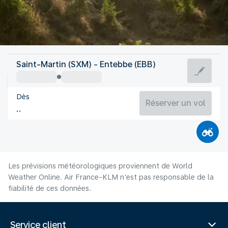
Ouganda
Saint-Martin (SXM) - Entebbe (EBB)
Entebbe
Dès
22°C
Ouganda
Réserver un vol
Durée du vol
Août
Les prévisions météorologiques proviennent de World
Weather Online. Air France-KLM n'est pas responsable de la
fiabilité de ces données.
Service client